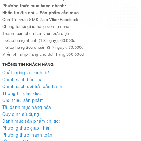
Phương thức mua hàng nhanh:
trí, Vẽ tranh, Tập nặn tạo dáng, Thường thức mĩ thuật.
Nhắn tin địa chỉ + Sản phẩm cần mua
Sáng tạo linh hoạt trong các cách thể hiện khác nhau cho mỗi chủ
Qua Tin nhắn SMS-Zalo-Viber-Facebook
đề, tuỳ thuộc vào từng hoàn cảnh và điều kiện của các em.
Chúng tôi sẽ giao hàng đến tận nhà.
Thanh toán cho nhân viên bưu điện
* Giao hàng nhanh (1-3 ngày): 60.000đ
Biết cách sử dụng nhiều loại vật liệu để thể hiện các sản phẩm mĩ
* Giao hàng tiêu chuẩn (3-7 ngày): 30.000đ
thuật như: màu vẽ, giấy màu, đất nặn và một số vật liệu tự nhiên
Miễn phí ship hàng cho đơn hàng 300.000đ
sẵn có và dễ tìm,...
THÔNG TIN KHÁCH HÀNG
Phát triển tư duy ngôn ngữ, khả năng thuyết trình, nhận xét và
Chất lượng là Danh dự
đánh giá tác phẩm Mĩ thuật.
Chính sách bảo mật
Chính sách đổi trả, bảo hành
Thông tin giáo dục
Giới thiệu sản phẩm
Tải danh mục hàng hóa
Quy định sử dụng
Danh mục sản phẩm chi tiết
Phương thức giao nhận
Phương thức thanh toán