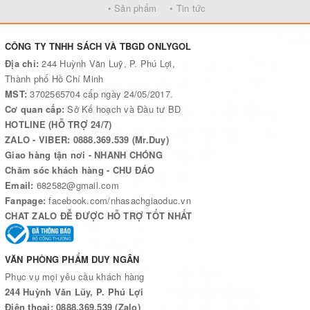
• Sản phẩm
• Tin tức
Hiểu, cảm nhận và trân trọng sản phẩm/ tác phẩm mĩ thuật.
CÔNG TY TNHH SÁCH VÀ TBGD ONLYGOL
Giao tiếp/ trao đổi, tiếp nhận thông tin thông qua sản phẩm/ tác
Địa chỉ:
244 Huỳnh Văn Luỹ, P. Phú Lợi,
phẩm mĩ thuật.
Thành phố Hồ Chí Minh
MST:
3702565704 cấp ngày 24/05/2017.
Cơ quan cấp:
Sở Kế hoạch và Đầu tư BD
Bộ sách vận dụng các quy trình Mĩ thuật theo phương pháp dạy
HOTLINE (HỖ TRỢ 24/7)
học mới của Dự án ”Hỗ trợ giáo dục Mĩ thuật cấp Tiểu học”
ZALO - VIBER: 0888.369.539 (Mr.Duy)
(SEAPS) do Vương quốc Đan Mạch tài trợ, được biên soạn theo
Giao hàng tận nơi - NHANH CHÓNG
các chủ đề ở từng khối lớp.
Chăm sóc khách hàng - CHU ĐÁO
Email:
682582@gmail.com
Fanpage:
facebook.com/nhasachgiaoduc.vn
Trong mỗi chủ đề, các em được tiếp cận với kiến thức Mĩ thuật
CHAT ZALO ĐỄ ĐƯỢC HỖ TRỢ TỐT NHẤT
thông qua các hoạt động tương tác với giáo viên và với các bạn
dưới các hình thức trải nghiệm, thực hành, vận dụng sáng tạo.
Phương pháp dạy học mới giúp học sinh:
VĂN PHÒNG PHẨM DUY NGÂN
Rèn luyện và phát triển các kĩ năng thực hành Mĩ thuật qua việc
Phục vụ mọi yêu cầu khách hàng
quan sát, nhớ lại, tưởng tượng trong quá trình học tập các phân
244 Huỳnh Văn Lũy, P. Phú Lợi
Điện thoại: 0888.369.539 (Zalo)
môn của chương trình Mĩ thuật hiện hành: Vẽ theo mẫu, Vẽ trang