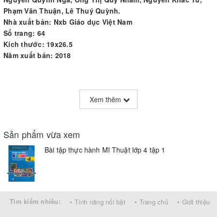
Phạm Văn Thuận, Lê Thuý Quỳnh.
Nhà xuất bản: Nxb Giáo dục Việt Nam
Số trang: 64
Kích thước: 19x26.5
Năm xuất bản: 2018
Xem thêm
Bộ sách Học Mĩ thuật theo định hướng phát triển năng lực từ lớp
1 đến lớp 5 được biên soạn nhằm hướng tới mục tiêu lấy học sinh
làm trung tâm; kích thích sự tương tác, tư duy sáng tạo và phát
Sản phẩm vừa xem
triển nhận thức, từ đó giúp các em hình thành và phát triển ba
Bài tập thực hành Mĩ Thuật lớp 4 tập 1
năng lực cốt lõi là:
Sáng tạo mĩ thuật, qua đó biểu đạt bản thân (suy nghĩ, tình cảm,
mong muốn,...).
Tìm kiếm nhiều:
• Tính năng nổi bật
• Trang chủ
• Giới thiệu