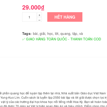
29.000₫
+
HẾT HÀNG
–
Tags:
bài
,
giải
,
học
,
lời
,
quang
,
tập
,
và
✅ GIAO HÀNG TOÀN QUỐC - THANH TOÁN COD
về phần quang học để luyện tập thêm tại nhà, Nhà xuất bản Giáo dục Việt Nam 
 Yung-Kuo Lim. Cuốn sách là tuyển tập 2550 bài tập và lời giải được chọn lọc k
 vật lý của các trường đại học khoa học nổi tiếng nhất Hoa Kỳ. Bạn sẽ hoàn to
ung đã được 70 giáo sư Vật lý biên soạn đáp án và hiệu chỉnh. Điểm cộng cho