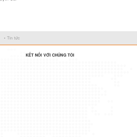
đi kèm với
iá bìa rất
• Tin tức
KẾT NỐI VỚI CHÚNG TÔI