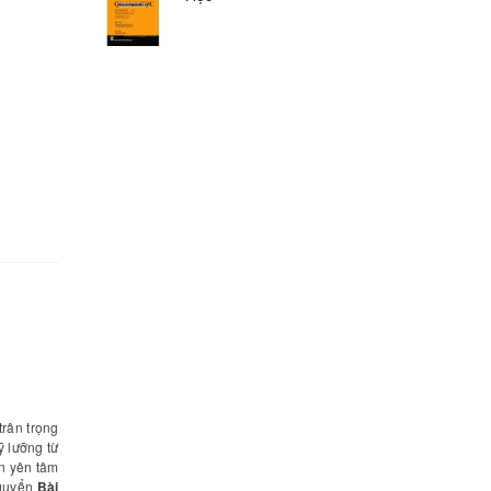
trân trọng
ỹ lưỡng từ
àn yên tâm
 quyển
Bài