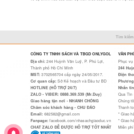
tập và lời giải Quang học
này là ngoài những bài tập đơn giả
phần hệ thống lý thuyết cho mỗi chương. Sách dành cho giáo
hợp lý, bạn sẽ dễ dàng sở hữu những cuốn trong bộ
Bài tập 
Tìm kiếm
CÔNG TY TNHH SÁCH VÀ TBGD ONLYGOL
VĂN PH
Địa chỉ:
244 Huỳnh Văn Luỹ, P. Phú Lợi,
Phục vụ
Thành phố Hồ Chí Minh
244 Huỳ
MST:
3702565704 cấp ngày 24/05/2017.
Điện tho
Cơ quan cấp:
Sở Kế hoạch và Đầu tư BD
Phương 
HOTLINE (HỖ TRỢ 24/7)
Nhắn ti
ZALO - VIBER: 0888.369.539 (Mr.Duy)
Qua Tin
Giao hàng tận nơi - NHANH CHÓNG
Chúng tô
Chăm sóc khách hàng - CHU ĐÁO
Thanh to
Email:
682582@gmail.com
* Giao h
Fanpage:
facebook.com/nhasachgiaoduc.vn
* Giao h
CHAT ZALO ĐỄ ĐƯỢC HỖ TRỢ TỐT NHẤT
Miễn phí