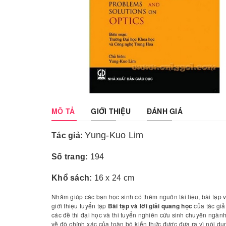
MÔ TẢ
GIỚI THIỆU
ĐÁNH GIÁ
Yung-Kuo Lim
Tác giả:
Số trang:
194
Khổ sách:
16 x 24 cm
Nhằm giúp các bạn học sinh có thêm nguôn tài liệu, bài tập 
giới thiệu tuyển tập
Bài tập và lời giải quang học
của tác giả
các đề thi đại học và thi tuyển nghiên cứu sinh chuyên ngành
về độ chính xác của toàn bộ kiến thức được đưa ra vì nội d