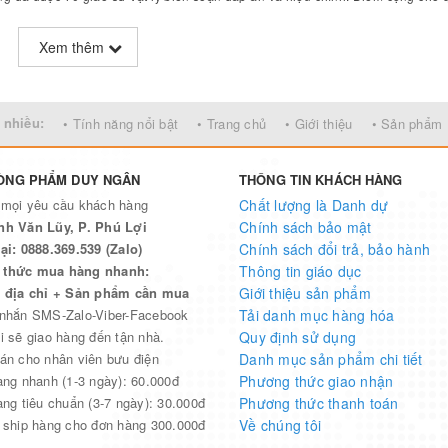
n, bộ sách còn tuyển chọn những bài tập khó, hay mang tính chất nâng cao và 
 viên và học sinh chuyên, giảng viên, sinh viên đại học, cao đẳng. Với một g
Xem thêm
và lời giải Quang học
để trao dồi và làm quen tốt hơn với các dạng bài tập này.
 nhiều:
• Tính năng nổi bật
• Trang chủ
• Giới thiệu
• Sản phẩm
ÒNG PHẨM DUY NGÂN
THÔNG TIN KHÁCH HÀNG
 mọi yêu cầu khách hàng
Chất lượng là Danh dự
nh Văn Lũy, P. Phú Lợi
Chính sách bảo mật
ại: 0888.369.539 (Zalo)
Chính sách đổi trả, bảo hành
thức mua hàng nhanh:
Thông tin giáo dục
n địa chỉ + Sản phẩm cần mua
Giới thiệu sản phẩm
 nhắn SMS-Zalo-Viber-Facebook
Tải danh mục hàng hóa
i sẽ giao hàng đến tận nhà.
Quy định sử dụng
án cho nhân viên bưu điện
Danh mục sản phẩm chi tiết
àng nhanh (1-3 ngày): 60.000đ
Phương thức giao nhận
àng tiêu chuẩn (3-7 ngày): 30.000đ
Phương thức thanh toán
 ship hàng cho đơn hàng 300.000đ
Về chúng tôi