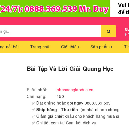
0
Hỗ
ng nổi bật
Trang chủ
Giới thiệu
Sản phẩm
Ti
Bài Tập Và Lời Giải Quang Học
Phân phối:
nhasachgiaoduc.vn
Cân nặng:
150
✅ Đặt online hoặc gọi ngay 0888.369.539
✅
Ship hàng - Thu tiền
tận nhà nhanh chóng
✅ Giảm giá chiết khấu cho khách hàng mua sĩ
✅ Chi tiết xem tại
Cam kết dịch vụ