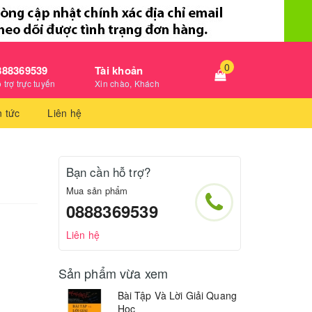
0
888369539
Tài khoản
 trợ trực tuyến
Xin chào, Khách
n tức
Liên hệ
Bạn cần hỗ trợ?
Mua sản phẩm
0888369539
Liên hệ
Sản phẩm vừa xem
Bài Tập Và Lời Giải Quang
Học