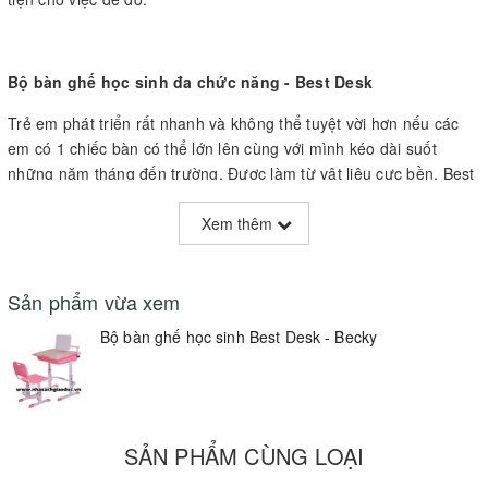
Bộ bàn ghế học sinh đa chức năng - Best Desk
Trẻ em phát triển rất nhanh và không thể tuyệt vời hơn nếu các
em có 1 chiếc bàn có thể lớn lên cùng với mình kéo dài suốt
những năm tháng đến trường. Được làm từ vật liệu cực bền, Best
Desk chính là chiếc bàn duy nhất mà các bạn cần phải mua. Best
Desk sẽ là nơi học tập thú vị và đầy màu sắc của các em, thích
Xem thêm
hợp với sự phát triển về mặt thể chất
của
trẻ em như phong cách
học tập cá nhân.
Sản phẩm vừa xem
Là bộ bàn ghế đa chức năng có thể điều chỉnh chiều cao và luôn
Bộ bàn ghế học sinh Best Desk - Becky
đồng hành cùng sự phát triển của trẻ. Thiết kế tiện dụng mang
đến cho trẻ tư thế ngồi và tư thế đọc sách đúng chuẩn và hiệu
quả nhất, với khung thép ống chắc chắn, trẻ có thể ngồi và dựa
lưng vào ghế trong nhiều năm mà không cần lo lắng gì. Best
Desk có 3 màu sắc vui tươi, phù hợp với sở thích của mọi trẻ em.
SẢN PHẨM CÙNG LOẠI