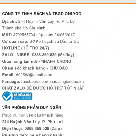
CÔNG TY TNHH SÁCH VÀ TBGD ONLYGOL
Địa chỉ:
244 Huỳnh Văn Luỹ, P. Phú Lợi,
Thành phố Hồ Chí Minh
MST:
3702565704 cấp ngày 24/05/2017.
Cơ quan cấp:
Sở Kế hoạch và Đầu tư BD
HOTLINE (HỖ TRỢ 24/7)
ZALO - VIBER: 0888.369.539 (Mr.Duy)
Giao hàng tận nơi - NHANH CHÓNG
Chăm sóc khách hàng - CHU ĐÁO
Email:
682582@gmail.com
Fanpage:
facebook.com/nhasachgiaoduc.vn
CHAT ZALO ĐỄ ĐƯỢC HỖ TRỢ TỐT NHẤT
VĂN PHÒNG PHẨM DUY NGÂN
Phục vụ mọi yêu cầu khách hàng
244 Huỳnh Văn Lũy, P. Phú Lợi
Điện thoại: 0888.369.539 (Zalo)
Phương thức mua hàng nhanh: