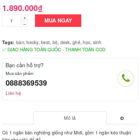
1.890.000₫
+
MUA NGAY
–
Tags:
bàn
,
becky
,
best
,
bộ
,
desk
,
ghế
,
học
,
sinh
✅ GIAO HÀNG TOÀN QUỐC - THANH TOÁN COD
Bạn cần hỗ trợ?
Mua sản phẩm
0888369539
Liên hệ
Mô tả
Có 1 ngăn bàn nghiêng giống như Midi, gồm 1 ngăn kéo thuận
tiện cho việc để đồ.