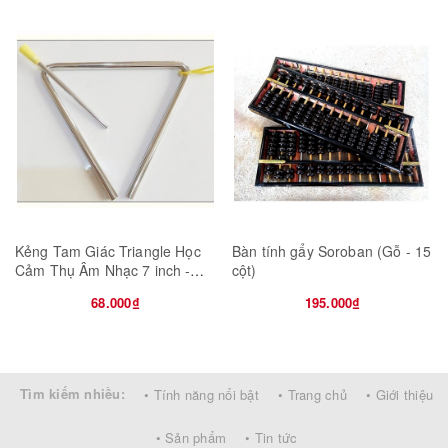
7 tính năng vượt trội của Best Desk
Đèn LED tích hợp
Thêm vào đó với đèn LED được tích hợp và có thể sử dụng trên
tất cả các loại bàn của Best Desk. Với 4 cài đặt, các em có thể tìm
thấy mức ánh sáng phù hợp nhất với mình.
Đầy đủ 3 màu: Xanh lá cây, hồng, xanh da trời
Kẻng Tam Giác Triangle Học
Bàn tính gẩy Soroban (Gỗ - 15
Cảm Thụ Âm Nhạc 7 inch -
cột)
18cm
68.000₫
195.000₫
Tìm kiếm nhiều:
• Tính năng nổi bật
• Trang chủ
• Giới thiệu
• Sản phẩm
• Tin tức