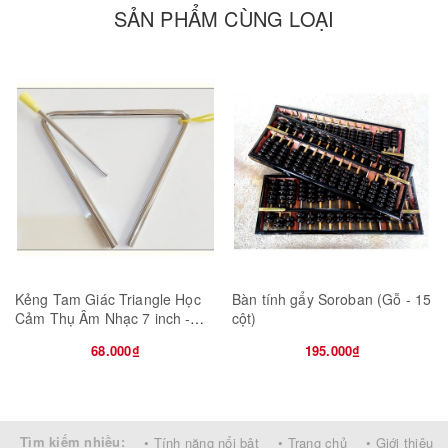
SẢN PHẨM CÙNG LOẠI
4600mm x 2850mm x 2250mm.
Mã: MRC05F
Kẻng Tam Giác Triangle Học
Bàn tính gẩy Soroban (Gỗ - 15
Cảm Thụ Âm Nhạc 7 inch -
cột)
18cm
68.000₫
195.000₫
Tìm kiếm nhiều:
• Tính năng nổi bật
• Trang chủ
• Giới thiệu