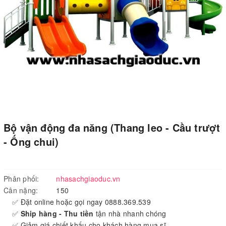
Bộ vận động đa năng (Thang leo - Cầu trượt
- Ống chui)
Phân phối:
nhasachgiaoduc.vn
Cân nặng:
150
✅ Đặt online hoặc gọi ngay 0888.369.539
✅
Ship hàng - Thu tiền
tận nhà nhanh chóng
✅ Giảm giá chiết khấu cho khách hàng mua sĩ