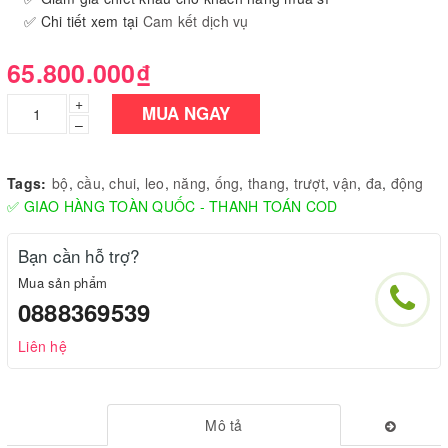
✅ Chi tiết xem tại
Cam kết dịch vụ
65.800.000₫
+
MUA NGAY
–
Tags:
bộ
,
cầu
,
chui
,
leo
,
năng
,
ống
,
thang
,
trượt
,
vận
,
đa
,
động
✅ GIAO HÀNG TOÀN QUỐC - THANH TOÁN COD
Bạn cần hỗ trợ?
Mua sản phẩm
0888369539
Liên hệ
Mô tả