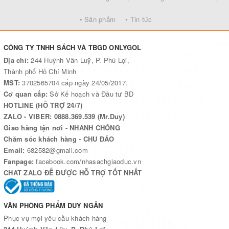
• Sản phẩm
• Tin tức
CÔNG TY TNHH SÁCH VÀ TBGD ONLYGOL
Địa chỉ:
244 Huỳnh Văn Luỹ, P. Phú Lợi,
Thành phố Hồ Chí Minh
MST:
3702565704 cấp ngày 24/05/2017.
Cơ quan cấp:
Sở Kế hoạch và Đầu tư BD
HOTLINE (HỖ TRỢ 24/7)
ZALO - VIBER: 0888.369.539 (Mr.Duy)
Giao hàng tận nơi - NHANH CHÓNG
Chăm sóc khách hàng - CHU ĐÁO
Email:
682582@gmail.com
Fanpage:
facebook.com/nhasachgiaoduc.vn
CHAT ZALO ĐỄ ĐƯỢC HỖ TRỢ TỐT NHẤT
VĂN PHÒNG PHẨM DUY NGÂN
Phục vụ mọi yêu cầu khách hàng