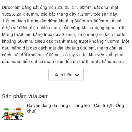
Được làm bằng sắt ống tròn 22, 25, 34, 60mm, sắt chữ nhật
13x26, 20 x 40mm, tole bậc thang dày 1,2mm, tole sàn dày
1,2mm, kích thước sàn đứng khoảng 800mm x 800mm, tất cả
được sơn tĩnh điện nhiều màu, bền vững khi sử dụng ngoài trời.
Máng trượt làm bằng Inox dày 0,8mm, lòng máng có kích thước
khoảng 500mm, chiều cao thành máng trượt khoảng 150mm. Một
đầu máng đặt cao cách mặt đất khoảng 800mm, máng còn lại
cách mặt đất khoảng 1000mm, có tay vịn tại khu vực xuất phát;
đầu máng tiếp đất có đoạn giảm tốc độ trượt; mặt phẳng máng
trượt tạo với mặt đất 1 góc khoảng 450, có cầu thang lên sàn để
Xem thêm
trượt. Khoảng cách giữa các bậc thang khoảng 150mm, bậc
thang hình bán nguyệt có kích thước khoảng : 200 x 450mm. Hai
cầu thang trượt được kết nối với nhau bằng ống chui.
Sản phẩm vừa xem
Bộ vận động đa năng (Thang leo - Cầu trượt - Ống
Ống chui có kích thước khoảng 1000 x 700 x 620mm, đế máng có
chui)
kích thước 1000mm x 500mm gồm 8 vòng sắt tròn 16. Tất cả
được liên kết với nhau bằng mối hàn có khí CO2 bảo vệ, đảm bảo
an toàn, chắc chắn khi sử dụng. Kích thước cầu trượt khoảng :