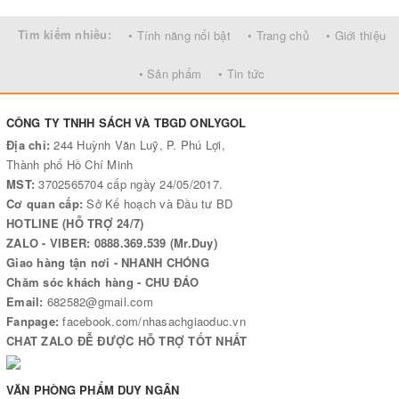
quốc gia đạt kết quả tốt.
Tìm kiếm nhiều:
• Tính năng nổi bật
• Trang chủ
• Giới thiệu
Bộ sách
Hướng dẫn ôn tập kỳ thi THPT
• Sản phẩm
• Tin tức
được NXBGDVN
quốc gia năm học 2014 -2015
phối hợp với các tác giả là nhà giáo giỏi, giàu kinh
CÔNG TY TNHH SÁCH VÀ TBGD ONLYGOL
nghiệm tổ chức biên soạn. Bộ sách gồm 08 môn
Địa chỉ:
244 Huỳnh Văn Luỹ, P. Phú Lợi,
học, cả môn thi bắt buộc và tự chọn: Toán, Ngữ văn,
Thành phố Hồ Chí Minh
Tiếng Anh, Vật lý, Hóa học, Sinh học, Lịch sử và Địa
MST:
3702565704 cấp ngày 24/05/2017.
Cơ quan cấp:
Sở Kế hoạch và Đầu tư BD
lý.
HOTLINE (HỖ TRỢ 24/7)
ZALO - VIBER: 0888.369.539 (Mr.Duy)
Giao hàng tận nơi - NHANH CHÓNG
Chăm sóc khách hàng - CHU ĐÁO
Email:
682582@gmail.com
Fanpage:
facebook.com/nhasachgiaoduc.vn
CHAT ZALO ĐỄ ĐƯỢC HỖ TRỢ TỐT NHẤT
VĂN PHÒNG PHẨM DUY NGÂN