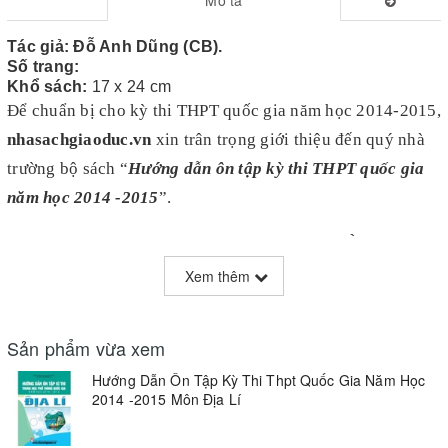
Tác giả: Đỗ Anh Dũng (CB).
Số trang:
Khổ sách:
17 x 24 cm
Để chuẩn bị cho kỳ thi THPT quốc gia năm học 2014-2015,
nhasachgiaoduc.vn
xin trân trọng giới thiệu đến quý nhà
trường bộ sách “
Hướng dẫn ôn tập kỳ thi THPT quốc gia
năm học 2014 -2015
”.
Nội dung bộ sách bám sát yêu cầu chương
trình giáo dục phổ thông của Bộ Giáo dục và Đào
Xem thêm
tạo, giúp các em học sinh nắm vững chuẩn kiến
thức, kỹ năng của từng môn học, đồng thời hỗ trợ
Sản phẩm vừa xem
cho giáo viên nắm vững nội dung, phương pháp, cấu
Hướng Dẫn Ôn Tập Kỳ Thi Thpt Quốc Gia Năm Học
trúc đề thi, đặc biệt là phương án thi cử mới của Bộ
2014 -2015 Môn Địa Lí
Giáo dục và Đào tạo đã ban hành, qua đó định
hướng cho học sinh chuẩn bị bước vào kỳ thi THPT