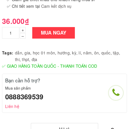
✅ Chi tiết xem tại
Cam kết dịch vụ
36.000₫
+
MUA NGAY
–
Tags:
dẫn
,
gia
,
học 01 môn
,
hướng
,
kỳ
,
lí
,
năm
,
ôn
,
quốc
,
tập
,
thi
,
thpt
,
địa
✅ GIAO HÀNG TOÀN QUỐC - THANH TOÁN COD
Bạn cần hỗ trợ?
Mua sản phẩm
0888369539
Liên hệ
Mô tả