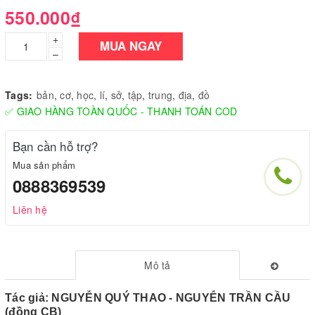
550.000₫
+
MUA NGAY
–
Tags:
bản
,
cơ
,
học
,
lí
,
sở
,
tập
,
trung
,
địa
,
đồ
✅ GIAO HÀNG TOÀN QUỐC - THANH TOÁN COD
Bạn cần hỗ trợ?
Mua sản phẩm
0888369539
Liên hệ
Mô tả
Tác giả: NGUYỄN QUÝ THAO - NGUYỄN TRẦN CẦU
(đồng CB)