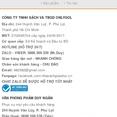
• Sản phẩm
• Tin tức
nghệ thuật trình bày và kỹ thuật in ấn, đặc biệt sách có khổ cực lớn 42 x
59,4cm.
CÔNG TY TNHH SÁCH VÀ TBGD ONLYGOL
Cùng với yêu cầu nâng cao chất lượng dạy và học môn Đại lí và Lịch sử
trong nhà trường hiện nay, việc phát hành bộ sách đến giáo viên, học sinh
Địa chỉ:
244 Huỳnh Văn Luỹ, P. Phú Lợi,
và trang bị vào thư viện trường học có ý nghĩa hết sức thiết thực.
Thành phố Hồ Chí Minh
MST:
3702565704 cấp ngày 24/05/2017.
Cơ quan cấp:
Sở Kế hoạch và Đầu tư BD
HOTLINE (HỖ TRỢ 24/7)
ZALO - VIBER: 0888.369.539 (Mr.Duy)
Giao hàng tận nơi - NHANH CHÓNG
Chăm sóc khách hàng - CHU ĐÁO
Email:
682582@gmail.com
Fanpage:
facebook.com/nhasachgiaoduc.vn
CHAT ZALO ĐỄ ĐƯỢC HỖ TRỢ TỐT NHẤT
VĂN PHÒNG PHẨM DUY NGÂN
Phục vụ mọi yêu cầu khách hàng
244 Huỳnh Văn Lũy, P. Phú Lợi
Điện thoại: 0888.369.539 (Zalo)