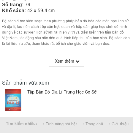
Số trang:
79
Khổ sách:
42 x 59.4 cm
Bộ sách được biên soạn theo phương pháp bản đồ hóa các môn học lịch sử
và địa lí, tạo nên cách tiếp cận trực quan và hấp dẫn giúp học sinh dễ hình
dung về các sự kiện lịch sử khi tái hiện vị trí và diễn biến trên tấm bản đồ
Việt Nam, tác động sâu sắc đến quá trình tiếp thu của học sinh. Bộ sách còn
là tài liệu tra cứu, tham khảo rất bổ ích cho giáo viên và bạn đọc.
“Tập bản đồ Địa lý và Lịch sử trung học cơ sở”
là một phương tiện trực
quan sinh động giúp giáo viên hướng dẫn, tổ chức cho học sinh lĩnh hội kiến
Xem thêm
thức, thảo luận nhóm… Các em học sinh, dưới sự hướng dẫn của giáo viên
có thể sử dụng tập bản đồ này để tự học. Nhờ đó các em sẽ có những kỹ
năng cần thiết trong sử dụng bản đồ để tiếp thu kiến thức mới, trình bày kiến
Sản phẩm vừa xem
thức đã học, biết “đọc” và làm bài tập có liên quan đến bản đồ, vận dụng
kiến thức lịch sử đã được học vào thực tiễn cuộc sống.
Tập Bản Đồ Địa Lí Trung Học Cơ Sở
Năm 2010, giải Sách Việt Nam của Hội Xuất bản lần đầu tiên có 2 cuốn
sách giành cú đúp vừa được
giải vàng Sách hay
vừa được
giải vàng Sách
đẹp
, một trong số đó là Bộ sách
‘Tập bản đồ lịch sử, địa lý THCS’
do Công
ty cổ phần Bản đồ và Tranh ảnh Giáo dục biên soạn. Đây là bộ sách có giá
trị khoa học và thực tiễn, mang ý nghĩa chính trị, văn hóa và giáo dục sâu
Tìm kiếm nhiều:
• Tính năng nổi bật
• Trang chủ
• Giới thiệu
sắc.
là công trình nghiên cứu, sưu tầm, biên soạn công phu, có nhiều nét mới
mang tính sáng tạo.
Về giải sách đẹp, tập sách đảm bảo chất lượng tốt trong