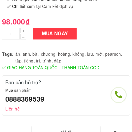
✅ Chi tiết xem tại
Cam kết dịch vụ
98.000₫
+
MUA NGAY
–
Tags:
án
,
anh
,
bài
,
chương
,
hoằng
,
không
,
lưu
,
mới
,
pearson
,
tập
,
tiếng
,
trí
,
trình
,
đáp
✅ GIAO HÀNG TOÀN QUỐC - THANH TOÁN COD
Bạn cần hỗ trợ?
Mua sản phẩm
0888369539
Liên hệ
Mô tả