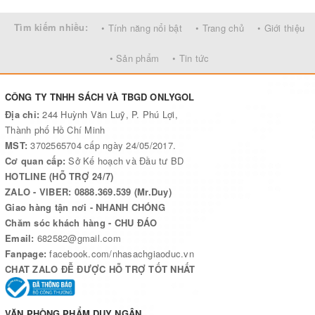
Tìm kiếm nhiều:
• Tính năng nổi bật
• Trang chủ
• Giới thiệu
• Sản phẩm
• Tin tức
CÔNG TY TNHH SÁCH VÀ TBGD ONLYGOL
Địa chỉ:
244 Huỳnh Văn Luỹ, P. Phú Lợi,
Thành phố Hồ Chí Minh
MST:
3702565704 cấp ngày 24/05/2017.
Cơ quan cấp:
Sở Kế hoạch và Đầu tư BD
HOTLINE (HỖ TRỢ 24/7)
ZALO - VIBER: 0888.369.539 (Mr.Duy)
Giao hàng tận nơi - NHANH CHÓNG
Chăm sóc khách hàng - CHU ĐÁO
Email:
682582@gmail.com
Fanpage:
facebook.com/nhasachgiaoduc.vn
CHAT ZALO ĐỄ ĐƯỢC HỖ TRỢ TỐT NHẤT
VĂN PHÒNG PHẨM DUY NGÂN