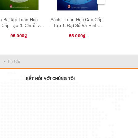
h Bài tập Toán Học
Sách - Toán Học Cao Cấp
Sách - Giáo t
 Cấp Tập 3: Chuỗi và
- Tập 1: Đại Số Và Hình
phòng An ninh
ơng trình Vi phân
Học Giải Tích (tái bản)
sinh viên các 
95.000₫
55.000₫
38.0
học, Cao đẳng
• Tin tức
KẾT NỐI VỚI CHÚNG TÔI