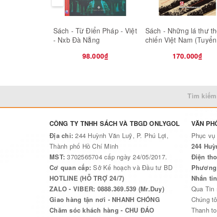
Sách - Từ Điển Pháp - Việt
Sách - Những lá thư th
- Nxb Đà Nẵng
chiến Việt Nam (Tuyển
tập) - Đặng Vương Hư
98.000₫
170.000₫
NXB Chính trị Quốc gi
thật - bìa mềm
Tìm kiếm
CÔNG TY TNHH SÁCH VÀ TBGD ONLYGOL
VĂN PH
Địa chỉ:
244 Huỳnh Văn Luỹ, P. Phú Lợi,
Phục vụ
Thành phố Hồ Chí Minh
244 Huỳ
MST:
3702565704 cấp ngày 24/05/2017.
Điện tho
Cơ quan cấp:
Sở Kế hoạch và Đầu tư BD
Phương 
HOTLINE (HỖ TRỢ 24/7)
Nhắn ti
ZALO - VIBER: 0888.369.539 (Mr.Duy)
Qua Tin
Giao hàng tận nơi - NHANH CHÓNG
Chúng tô
Chăm sóc khách hàng - CHU ĐÁO
Thanh to