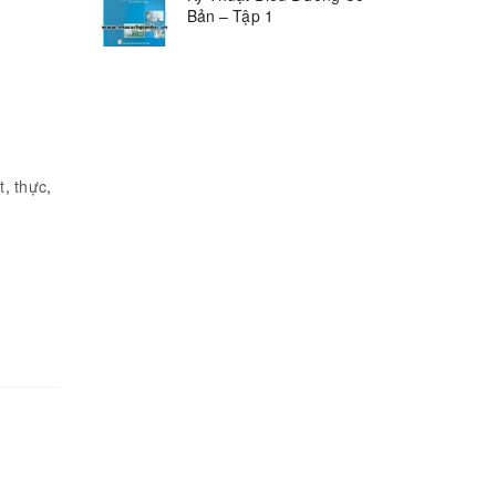
Bản – Tập 1
t
,
thực
,