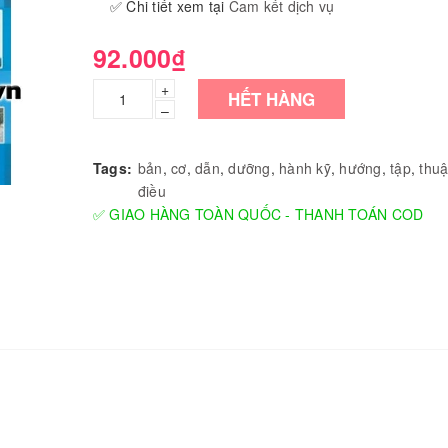
✅ Chi tiết xem tại
Cam kết dịch vụ
92.000₫
+
HẾT HÀNG
–
Tags:
bản
,
cơ
,
dẫn
,
dưỡng
,
hành kỹ
,
hướng
,
tập
,
thuậ
điều
✅ GIAO HÀNG TOÀN QUỐC - THANH TOÁN COD