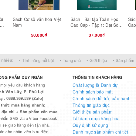
ời
Sách Cơ sở văn hóa Việt
Sách - Bài tập Toán Học
Sác
Nam
Cao Cấp - Tập 1: Đại Số
Cao
ng -
Và Hình Học Giải Tích (tái
phư
50.000₫
37.000₫
a sự
bản)
 nhiều:
• Tính năng nổi bật
• Trang chủ
• Giới thiệu
• Sản phẩm
ÒNG PHẨM DUY NGÂN
THÔNG TIN KHÁCH HÀNG
 mọi yêu cầu khách hàng
Chất lượng là Danh dự
nh Văn Lũy, P. Phú Lợi
Chính sách bảo mật
ại: 0888.369.539 (Zalo)
Chính sách đổi trả, bảo hành
thức mua hàng nhanh:
Thông tin giáo dục
n địa chỉ + Sản phẩm cần mua
Giới thiệu sản phẩm
 nhắn SMS-Zalo-Viber-Facebook
Tải danh mục hàng hóa
i sẽ giao hàng đến tận nhà.
Quy định sử dụng
án cho nhân viên bưu điện
Danh mục sản phẩm chi tiết