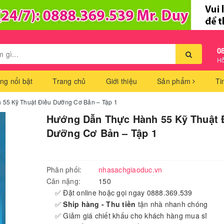
0
Hỗ
ng nổi bật
Trang chủ
Giới thiệu
Sản phẩm
Ti
55 Kỹ Thuật Điều Dưỡng Cơ Bản – Tập 1
Hướng Dẫn Thực Hành 55 Kỹ Thuật 
Dưỡng Cơ Bản – Tập 1
Phân phối:
nhasachgiaoduc.vn
Cân nặng:
150
✅ Đặt online hoặc gọi ngay 0888.369.539
✅
Ship hàng - Thu tiền
tận nhà nhanh chóng
✅ Giảm giá chiết khấu cho khách hàng mua sĩ