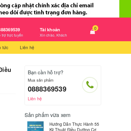
0
888369539
Tài khoản
 trợ trực tuyến
Xin chào, Khách
n tức
Liên hệ
Điều
Bạn cần hỗ trợ?
Mua sản phẩm
0888369539
Liên hệ
Sản phẩm vừa xem
Hướng Dẫn Thực Hành 55
Kỹ Thuật Điều Dưỡng Cơ